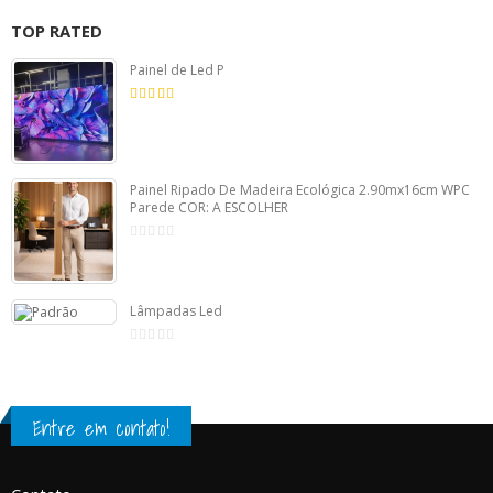
TOP RATED
Painel de Led P
5.00
de 5
Painel Ripado De Madeira Ecológica 2.90mx16cm WPC
Parede COR: A ESCOLHER
de
5
Lâmpadas Led
de
5
Entre em contato!