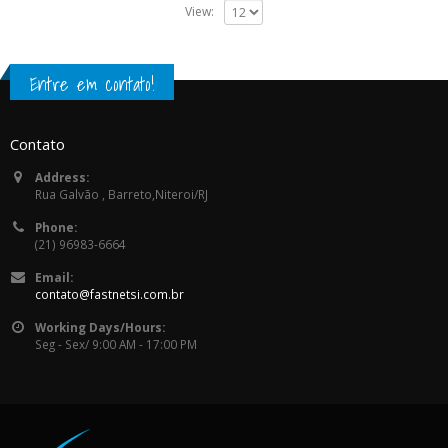
View:
Entre em contato!
Contato
Address:
Rua Galvão , Barreto,Niteroi/RJ
Phone:
(21) 96983-6664
Email:
contato@fastnetsi.com.br
Working Days/Hours:
Seg - Sex/ 9:00 AM - 17:00 PM