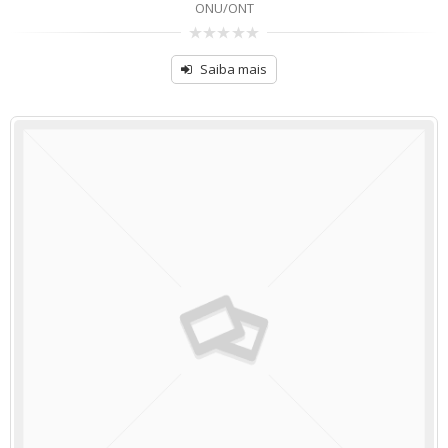
ONU/ONT
de
5
Saiba mais