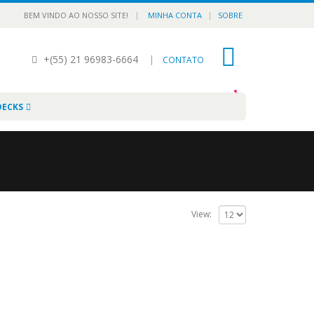
|
BEM VINDO AO NOSSO SITE!
MINHA CONTA
SOBRE
+(55) 21 96983-6664
|
0
CONTATO
DECKS
View: