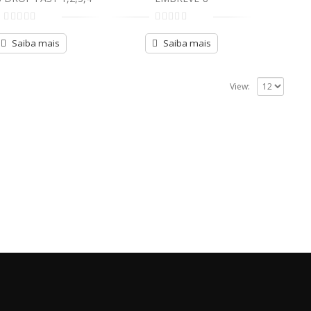
de
de
5
5
Saiba mais
Saiba mais
View: