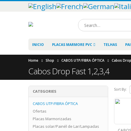
INICIO
PLACAS MARMORE PVC
TELHAS
PA
Home
Shop
CABOS UTP/FIBRA ÓPTICA
Cabos Drop
Cabos Drop Fast 1,2,3,4
Sort By:
CATEGORIES
CABOS UTP/FIBRA ÓPTICA
Ofertas
Placas Marmorizadas
Placas solar/Painél de Lar/Lampadas
CABOS