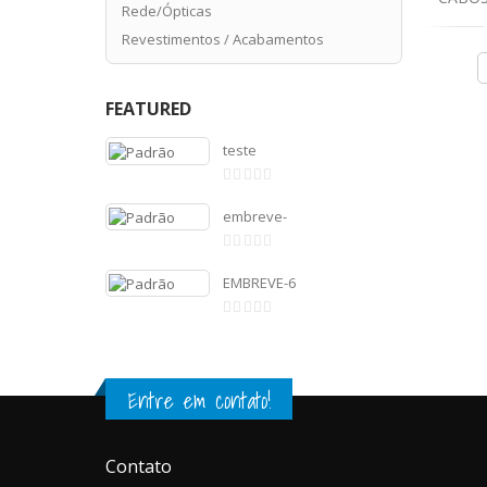
Rede/Ópticas
Revestimentos / Acabamentos
FEATURED
teste
de
5
embreve-
de
5
EMBREVE-6
de
5
Entre em contato!
Contato