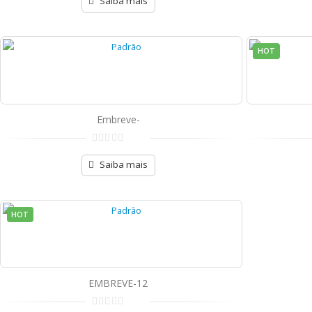
Saiba mais
HOT
Embreve-
de
5
Saiba mais
HOT
EMBREVE-12