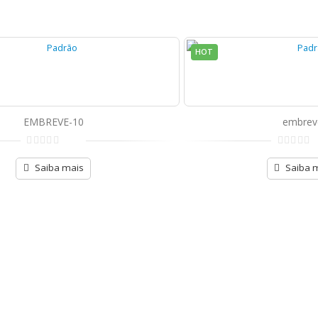
HOT
EMBREVE-10
embrev
de
de
5
5
Saiba mais
Saiba 