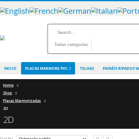
INICIO
PLACAS MARMORE PVC
TELHAS
PAINÉIS RIPADOS 
Home
Shop
Placas Marmorizadas
2D
2D
Sort By: