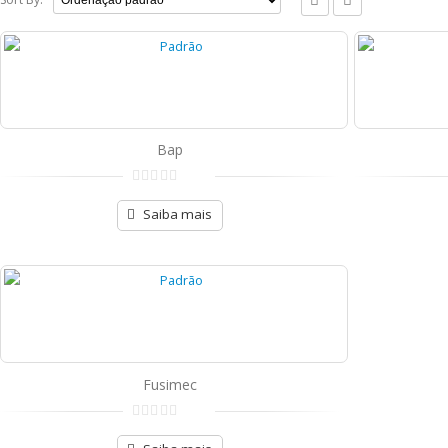
Bap
de
5
Saiba mais
Fusimec
de
5