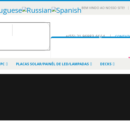
|
BEM VINDO AO NOSSO SITE!
+(55) 21 96983-6664
|
0
CONTAT
WPC
PLACAS SOLAR/PAINÉL DE LED/LAMPADAS
DECKS