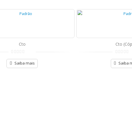
Cto
Cto (Cóp
de
de
5
5
Saiba mais
Saiba 